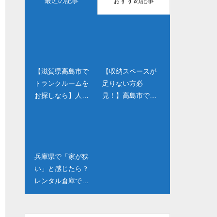
最近の記事
おすすめ記事
【滋賀県高島市で
兵庫県で「家が狭
【収納スペースが
コンテナ近隣のお
トランクルームを
い」と感じたら？
足りない方必
すすめ飲食店5選！
お探しなら】人気
レンタル倉庫で暮
見！】高島市でト
☆兵庫県三田市編
の「コンテナ収納
らしを変える新し
ランクルームを利
☆
高島市新旭町」1号
い収納術
用するメリットと
店・2号店で豊富な
は？コンテナ収納
サイズをご用意！
高島市新旭町なら
用途に合わせて選
兵庫県で「家が狭
三重県のパワース
べます
い」と感じたら？
ポット巡り🌿✨～
レンタル倉庫で暮
心も体も癒される
らしを変える新し
旅へ～/トランクル
い収納術
ーム/貸コンテナ/コ
ンテナ倉庫/コンテ