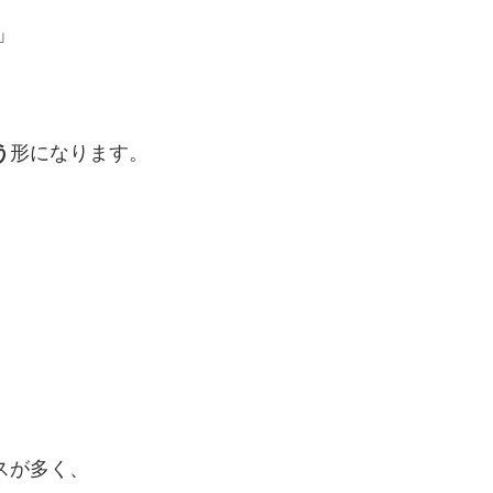
」
う
形になります。
スが多く、