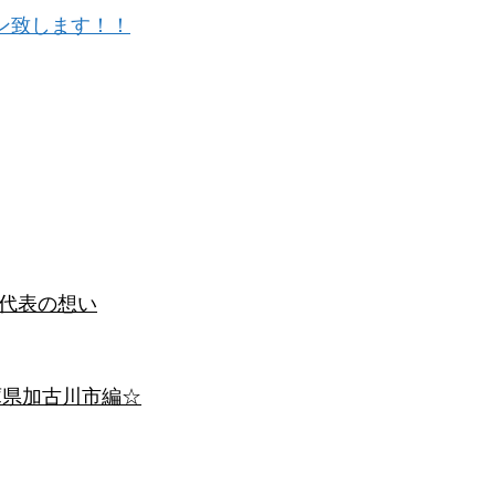
ン致します！！
代表の想い
庫県加古川市編☆